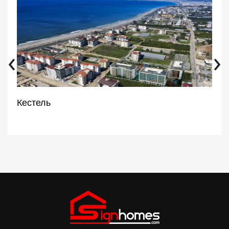
‹
›
Кестель