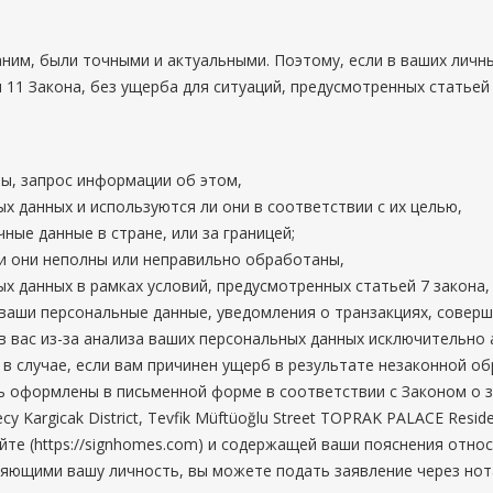
ним, были точными и актуальными. Поэтому, если в ваших личн
 11 Закона, без ущерба для ситуаций, предусмотренных статье
ы, запрос информации об этом,
х данных и используются ли они в соответствии с их целью,
ные данные в стране, или за границей;
ли они неполны или неправильно обработаны,
ых данных в рамках условий, предусмотренных статьей 7 закона,
ваши персональные данные, уведомления о транзакциях, совершен
в вас из-за анализа ваших персональных данных исключительно
в случае, если вам причинен ущерб в результате незаконной об
ь оформлены в письменной форме в соответствии с Законом о з
есу
Kargicak District, Tevfik Müftüoğlu Street TOPRAK PALACE Res
йте (https://signhomes.com) и содержащей ваши пояснения отно
ряющими вашу личность, вы можете подать заявление через нот