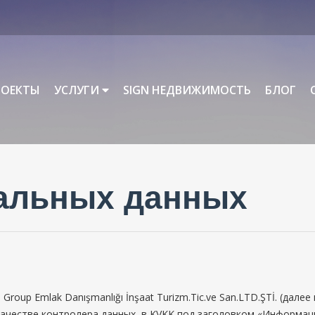
РОЕКТЫ
УСЛУГИ
SIGN НЕДВИЖИМОСТЬ
БЛОГ
альных данных
oup Emlak Danışmanlığı İnşaat Turizm.Tic.ve San.LTD.ŞTİ. (дал
 качестве контролера данных, в KVKK под заголовком «Информа