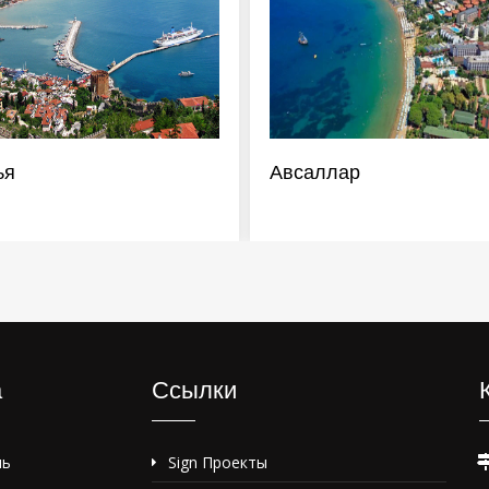
ья
Авсаллар
а
Ссылки
ль
Sign Проекты