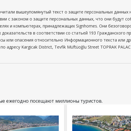
очитали вышеупомянутый текст о защите персональных данных н
вии с законом о защите персональных данных, что они будут со
телях и компьютерах, принадлежащих Signhomes. Они безоговоро
 доказательств в соответствии со статьей 193 Гражданского пр
росы или опасения относительно Информационного текста или др
 по адресу
Kargicak District, Tevfik Müftüoğlu Street TOPRAK PAL
рые ежегодно посещают миллионы туристов.