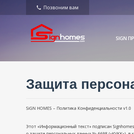
Позвоним вам
SIGN П
Защита персон
SiGN HOMES – Политика Конфиденциальности v1.0
Этот «Информационный текст» подписан Signhomes Gr
о защите персональных данных № 6698 («KVKK»), в