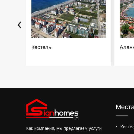
‹
Кестель
Алан
Мест
Кесте
Как компания, мы предлагаем услуги