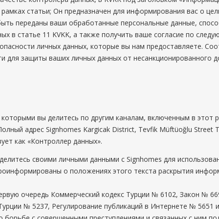
 рамках статьи; Он предназначен для информирования вас о цел
 быть переданы ваши обработанные персональные данные, спосо
нных в статье 11 KVKK, а также получить ваше согласие по след
опасности личных данных, которые вы нам предоставляете. Со
и для защиты ваших личных данных от несанкционированного до
которыми вы делитесь по другим каналам, включенным в этот р
 Полный адрес Signhomes
Kargicak District, Tevfik Müftüoğlu Str
ует как «Контроллер данных».
делитесь своими личными данными с Signhomes для использован
проинформированы о положениях этого текста раскрытия инфор
первую очередь Коммерческий кодекс Турции № 6102, Закон № 66
Турции № 5237, Регулирование публикаций в Интернете № 5651 и
о борьбе с совершенными преступлениями и связанных с ним по