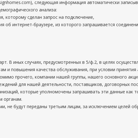
/signhomes.com), следующая информация автоматически записыв
демографического анализа:
ля, которому сделан запрос на подключение,
об интернет-браузере, из которого запрашивается соединение (
рт. В иных случаях, предусмотренных в 5/ф.2, в целях осущест
ам и повышения качества обслуживания, при условии принятия 
помимо прочего, компании нашей группы, нашего основного акц
еждений для нашей деятельности, поставщиков, договорных пос
анизаций, которые уполномочены запрашивать эти данные как 
м органам.
ми, не будут переданы третьим лицам, за исключением целей об