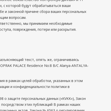
и, с которой будут обрабатываться ваши
бе и законной причине сбора ваших персональных
ующим вопросам.
ответственно, мы принимаем необходимые
ступа, повреждения, потери или раскрытия.
азъясняющий текст, опять же, ограничиваясь
eet TOPRAK PALACE Residence No:8 B/C Alanya-ANTALYA-
ия в рамках целей обработки, указанных в этом
мации и конфиденциальности политики в
98 о защите персональных данных («KVKK»), Закон
 посредством этих публикаций В рамках наших
дзаконных актов, Закона № 6563 о регулировании