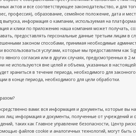
ных актов и все соответствующее законодательство, и для тог
рес, профессия), образование, семейное положение, дата и мес
од выпуска, информация о кампании, используемая на платформ
ация и клики по приложению наша компания может получать, сох
давать, предоставлять персональные данные третьим лицам в сл
зрешенными законом способами, принимая необходимые админист
ли воспользоваться услугами, которые мы предоставляем как S
 явного согласия или в других случаях, предусмотренных в 2-м
они не используются вне целей и объема, указанных в настояще
удет храниться в течение периода, необходимого для законного
ии в конце периода, необходимого для цели обработки.
бразом?
редственно вами: вся информация и документы, которые вы на
их лиц: информация и документы, полученные от учреждений и о
ений, таких как Главное управление безопасности, Центр риско
мощью файлов cookie и аналогичных технологий, могут быть с