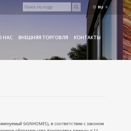
RU
ENGLISH
TURKISH
RUSSIAN
О НАС
ВНЕШНЯЯ ТОРГОВЛЯ
КОНТАКТЫ
ее именуемый SiGNHOMES), в соответствии с законом
ционное обязательство Контролера данных» и 11