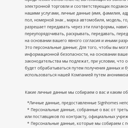
электронной торговли и соответствующих подзакон
нашими услугами, личные данные (имя, фамилия, ад
пол, номерной знак , марка автомобиля, модель, г
разрешает передавать через эти платформы, навиг
переупорядочивать, раскрывать, передавать, пере
на основании вашего явного согласия и иными ра
Это персональные данные; Для того, чтобы вы мог
информационной безопасности, на основании вашего
законодательства мы подлежат, при условии, что 
будет обрабатываться путем получения данных и б
использоваться нашей Компанией путем анонимизац
Какие личные данные мы собираем о вас и каким о
*Личные данные, предоставленные Signhomes непос
* Персональные данные, собранные о вас от треть
или поставщиков по контракту, официальных учрежд
* Персональные данные, которые мы собираем с по