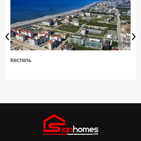
‹
›
Кестель